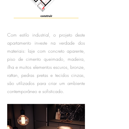
Com estilo industrial, o projeto deste
apartamento investe na verdade dos
materiais: laje com concreto aparente,
piso de cimento queimado, madeira,
ilha e muitos elementos escuros, bronze,
rattan, pedras pretas e tecidos cinzas,
são utilizados para criar um ambiente
contemporâneo e sofisticado.